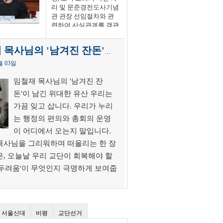
리 및 문준경전도사기념
관 관장 선임절차와 관
련하여 사실관계를 객관
적으로 확인하기 위한
실형 받은 목사
자료를 제보받습니다.
강단에… 교회
본 안내는 아래 내용이
임철재 목사님의 '남겨진 잔돈'이 남긴 위대한 유산
 제대로 직시
사실임을 단정하거나 특
CK 여성위원회
월 03일
정인의 위법·부당행위를
목사“피해자가
주장하기 위한 것이 아
게 해선 안
임철재 목사님의 '남겨진 잔
닙니다. 관련 자료를 확
죄로 실형을 받
돈'이 남긴 위대한 유산 우리는
인하여 교단 운영의 공
 다시 강단에
가끔 잊고 삽니다. 우리가 누리
정성과 투명성을 검토하
다는 게 말이 되
고 공익을 위한 것입니
”22일 서울 종
는 행정의 편의와 총회의 운영
다. [ 제 보 대 상 ] 1. 총회
국기독교회관에
이 어디에서 오는지 말입니다.
본부 교육국 및 목사고
기독교교회협의
시 운영대상 기간: 송우
K) 여성위원회
목사님을 그리워하며 떠올리는 한 장
진 씨가 교육국장으로
김은정 목사·사
은, 오늘날 우리 교단이 회복해야 할
근무하였던 기간 및 김
최한 ‘교회 성폭
 두려움'이 무엇인지 극명하게 보여줍
주헌 씨가 고시위원회
 극복을 위한
위원장으로 재임하였던
간담회 결과
10원짜리 동전 하나에 담긴 '헌금의 무
기간 다음 사항을 확인
 열렸다. 이날
철재 목사님께 총회비는 단순한 행정
할 수 있는 자료를 받습
교회 내 성차
니다. 1) 과거 목사고시
아니었습니다. 그것은 성도들이 시장
 문화를 극복
서울신대
비평
운영과 관련하여 제기된
교단선거
2021년 NCCK
, 뙤약볕 내리쬐는 일터에서 땀 흘
절차상 문제에 관한 자