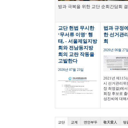
방과 극복을 위한 교단 순회간담회 결
보고회에서 김은정 위원장은 이날 
에서 “2018년 ‘미투 운동’을 계기
교단 헌법 무시한
법과 규정에
교육과 성인지 감수성 교육이 확산했
‘무서류 이명’ 행
한 선거관
적인 곳이 많았던 것이 사실”이라고 
태, - 서울제일지방
회
하거나 형식적인 곳이 많았던 것이 사
회와 전남동지방
는 어제 오늘의 일이 아닙니다. 우리
2026년 06월 27
회의 교란 작동을
합니다.http://holynetworknews.com/
고발한다
를 계기로 그 동안의 제보를 바탕으
2026년 07월 23일
니다.이 미니시리즈는 제보를 바탕으
인물·지역·교회·사건은 특정한 실존
2021년 제11
시 선거관리위
니다.제2화 / 옥탑방의 현숙그날도 
장 최영걸)에서
고 했다. “오늘은 예배가 있어서 못 가
회장 후보로 출
성진씨에 대해
보다 내가 중요하지 않습니까?” “그
위반(제출한 서
그의 목소리가 낮아졌다. “지금까지 
실이 상이함)이
겠어요?” 나는 결국 그가 원하는대로
정하고 선관위
을 적용하여 후
다. 내려오는 길에 사촌 동생 현숙에게
교단
교계
연안부두
敬天愛人
땅
록을 취소하였