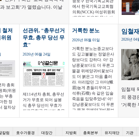
종로구 한국기독교회관
에서 한국기독교교회협
과 보고회’가 열렸습니다. 이날
의회(NCCK) 여성위원회
한국기독교회관에서 가진 인터뷰
(위원장 김은정 목사·사
“성범죄 
로 사회에서는 성폭력·성희롱 예방
진)가 주최한 ‘교회 성폭
가 다시 
력 예방과 극복을 위한
 철저
선관위, "총무선거
거룩한 분노
지만, 교회는 무관심하거나 형식
내 성폭력
교단 순회간담회 결과
리위원
무효, 총무 당선 무
말했습니다. 우리 교단도 무관심
해야”NC
2026년 04
보고회’가 열렸습니다.
2026년 06월 01일
효"
김은정 
이날 보고회에서 김은정
실입니다. 교회 내 성폭력 문제
거룩한 분노는종교보다
교회 떠나
위원장은 이날 한국기독
 교단도 이제 이 문제를 직시해야
도 깊고불붙는 정열은사
일
2026년 06월 24일
돼”“성범
교회관에서 가진 인터뷰
랑보다도 강하다. 아! 강
은 목사가
board/?r=home&c=3&uid=4376이
에서 “2018년 ‘미투 운
낭콩꽃보다도 더 푸른그
설 수 있
동’을 계기로 사회에서
로 미니시리즈를 기획하게 되었습
물결 위에양귀비꽃보다
겠습니까.
는 성폭력·성희롱 예방
도 더 붉은그 마음 흘러
로 했지만 작품은 허구이며 등장
로구 한
교육과 성인지 감수성
라. 아리땁던 그 아미(蛾
서 한국
교육이 확산했지만, 교
 인물이나 단체를 지칭하지 않습
5년차 총회
眉)높게 흔들리우며그
회(NCC
임철재 
회는 무관심하거나 형식
원회(위원
진만희 목사는 고양으로 올라오라
석류(石榴) 속 같은 입술
제114년차 총회, 총무선
(위원장 
적인 곳이 많았던 것이
는 부총
의 풍경
죽음을 입맞추었네! 아!
거가 무효로 되어 설봉
요.” 내가 겨우 대답했다. “예배
진)가 주
사실”이라고 말했습니
마한 정
강낭콩꽃보다도 더 푸른
'거룩한
식 총무 당선이 무효가
력 예방과
다. 우리 교단도 무관심
서 절차상
만하고 싶어요.” 수화기 너머에서
그 물결 위에양귀비꽃보
되고문창국 목사가 총무
교단 순회
하거나 형식적인 곳이
니다. [
류와 사
있었던 일을 남편이 알아도 괜찮
다도 더 붉은그 마음 흘
로 다시 선출되게 된 교
보고회’가
많았던 것이 사실입니
라고 판
게']임
러라. 흐르는 강물은길
단의 역사가 있었습니
보고회는 
 고양으로 올라갈 수 밖에 없었
다. 교회 내 성폭력 문제
 운영규정
이길이 푸르리니그대의
다.객관성 유지를 위해
예산이 
별·성폭력
는 어제 오늘의 일이 아
보자 등
 전화가 왔다. 서울에 있는 진
꽃다운 혼(魂)어이 아니
끝칼럼
호수가풍경
대장간
지방회
총회본부
유지재단
기관
성결신문 기사를 그대로
하기 위해 
닙니다. 우리 교단도 이
다.선거관
바닥에서
붉으랴. 아! 강낭콩꽃보
옮김니다.선관위, “총무