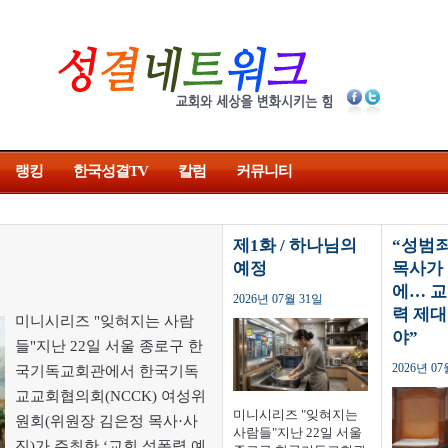
랭킹
한국성결TV
칼럼
커뮤니티
제1화 / 하나님의
“성범죄
예정
목사가
에… 
2026년 07월 31일
력 제
미니시리즈 "잊혀지는 사람
야”
들"지난 22일 서울 종로구 한
2026년 07
국기독교회관에서 한국기독
교교회협의회(NCCK) 여성위
미니시리즈 "잊혀지는
원회(위원장 김은정 목사·사
사람들"지난 22일 서울
진)가 주최한 ‘교회 성폭력 예