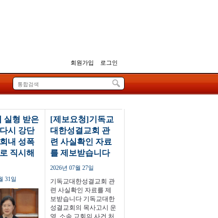
회원가입
로그인
 실형 받은
[제보요청]기독교
 다시 강단
대한성결교회 관
교회내 성폭
련 사실확인 자료
대로 직시해
를 제보받습니다
2026년 07월 27일
월 31일
기독교대한성결교회 관
련 사실확인 자료를 제
보받습니다 기독교대한
성결교회의 목사고시 운
영, 소속 교회의 사건 처